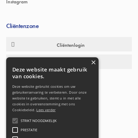
Instagram
Cliëntenzone
Cliëntenlogin
×
Activiteitenwebsite
Deze website maakt gebruik
van cookies.
Deze website gebruikt cookies om uw
gebruikerservaring te verbeteren. Door onze
website te gebruiken, stemt u in met alle
cookies in overeenstemming met ons
Cookiebeleid.
Lees verder
STRIKT NOODZAKELIJK
PRESTATIE