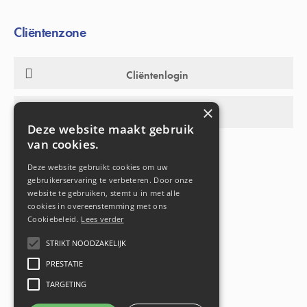
Cliëntenzone
Cliëntenlogin
×
Activiteitenwebsite
Deze website maakt gebruik
van cookies.
Deze website gebruikt cookies om uw
gebruikerservaring te verbeteren. Door onze
website te gebruiken, stemt u in met alle
cookies in overeenstemming met ons
Cookiebeleid.
Lees verder
STRIKT NOODZAKELIJK
PRESTATIE
TARGETING