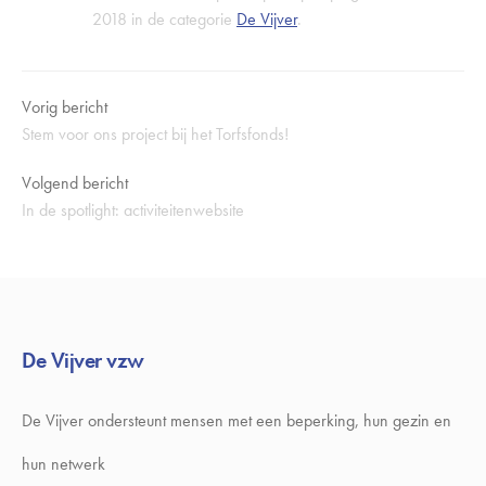
2018 in de categorie
De Vijver
.
Vorig bericht
Stem voor ons project bij het Torfsfonds!
Volgend bericht
In de spotlight: activiteitenwebsite
De Vijver vzw
De Vijver ondersteunt mensen met een beperking, hun gezin en
hun netwerk