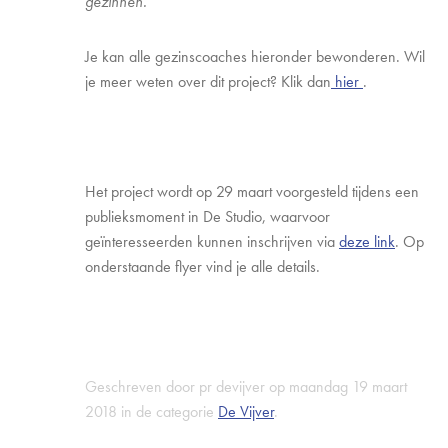
gezinnen.”
Je kan alle gezinscoaches hieronder bewonderen. Wil
je meer weten over dit project? Klik dan
hier
.
Het project wordt op 29 maart voorgesteld tijdens een
publieksmoment in De Studio, waarvoor
geïnteresseerden kunnen inschrijven via
deze link
. Op
onderstaande flyer vind je alle details.
Geschreven door pr devijver op maandag 19 maart
2018 in de categorie
De Vijver
.