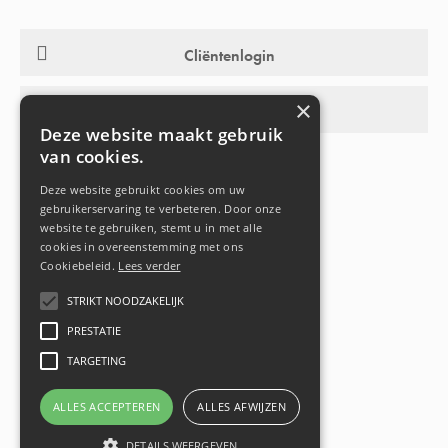
Cliëntenlogin
×
Activiteitenwebsite
Deze website maakt gebruik
van cookies.
Deze website gebruikt cookies om uw
gebruikerservaring te verbeteren. Door onze
website te gebruiken, stemt u in met alle
cookies in overeenstemming met ons
Cookiebeleid.
Lees verder
STRIKT NOODZAKELIJK
PRESTATIE
TARGETING
©
2026
De Vijver vzw
ALLES ACCEPTEREN
ALLES AFWIJZEN
Sitemap
Privacyverklaring
Cookiebeleid
Website by Brandberries
DETAILS WEERGEVEN